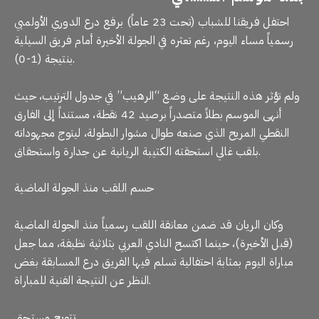
احتفل فريقنا للشباب (تحت 23 عاماً) برفع درع الدوري الأولمبي
رسمياً مساء اليوم، رغم تعثره في الجولة الأخيرة أمام فريق السيلية
بنتيجة (1-0).
ولم تؤثر هذه النتيجة على وضع “الرهيب” في جدول الترتيب، حيث
أنهى الموسم بطلاً متصدراً برصيد 42 نقطة، مستنداً إلى الفارق
النقطي المريح الذي صنعه طوال مشوار البطولة، ليتوج مجهوداته
بلقب غالي استحقته الكتيبة الريانية عن جدارة واستحقاق.
حسم اللقب منذ الجولة الماضية
وكان الريان قد ضمن معانقة اللقب رسمياً منذ الجولة الماضية
(قبل الأخيرة)، حينما اكتسح النادي العربي بثلاثية نظيفة، مما جعل
مباراة اليوم بمثابة احتفالية تسلم فيها الفريق درع المسابقة بغض
النظر عن النتيجة الفنية للمباراة.
تتويج مستحق