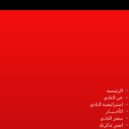
أخبار النادي
كرة القدم
كرة اليد
كرة السلة
كرة الطائرة
تنس طاولة
سباحة
الفئات السنية
الرئيسية
عن النادي
استراتيجية النادي
الأخـبــار
متجر النادي
اشترِ تذكرتك