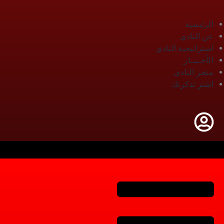
الرئيسية
عن النادي
استراتيجية النادي
الأخـبــار
متجر النادي
اشترِ تذكرتك