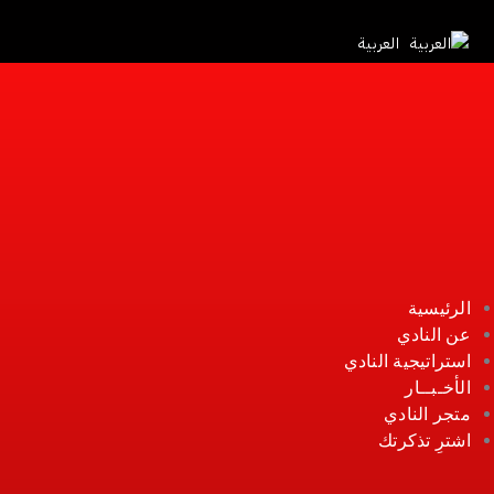
أخبار النادي
العربية
كرة القدم
كرة اليد
كرة السلة
كرة الطائرة
تنس طاولة
سباحة
الفئات السنية
الرئيسية
عن النادي
استراتيجية النادي
الأخـبــار
متجر النادي
اشترِ تذكرتك