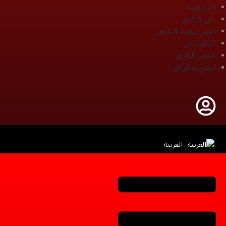
الرئيسية
عن النادي
استراتيجية النادي
الأخـبــار
متجر النادي
اشترِ تذكرتك
العربية