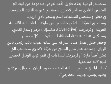
سجنتشر الراقية بعقد طويل الأمد لعرض مجموعة من البضائع
المتميزة للنادي بمتاجر لاكجري سجنتشر بفروعه الثلاث المتواجدة
في قطر، وستحمل المنتجات اسم وشعار نادي الريان.
وستطلق الشركة ساعتَين خاصّتين من ماركة ساعات اليد الألمانية
العريقة أوفردرايف (Overdrive)، مكسوّتان برمز وشعار النادي.
وستكون هناك 100 قطعة فقط متوفّرة من كلّ تصميم.
وحضر حفل إطلاق هذه الشراكة علي سالم عفيفة نائب رئيس نادي
الريان، ومحمد عمر مدير المنتج من شركة لاكجري سجنتشر، التي
تمثّل أيضاً ماركة أوفردرايف للساعات في قطر كونها الوكيل الحصري
لبيع كافة منتجاتها.
كما شارك في تدشين الساعة الجديدة نجوم الريان “جبريال ميركادو،
وفهد يونس، ونايف الحضرمي”.