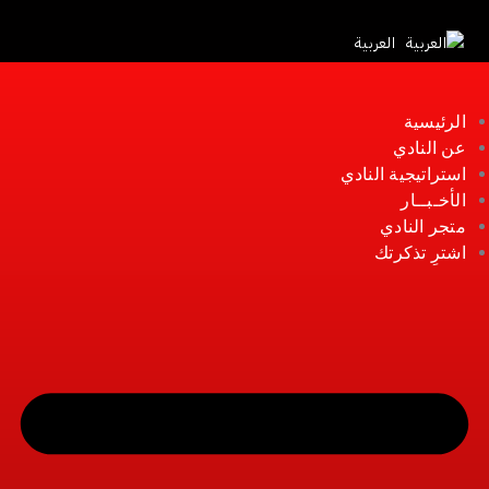
أخبار النادي
العربية
كرة القدم
كرة اليد
الرئيسية
كرة السلة
عن النادي
كرة الطائرة
استراتيجية النادي
تنس طاولة
الأخـبــار
متجر النادي
سباحة
اشترِ تذكرتك
الفئات السنية